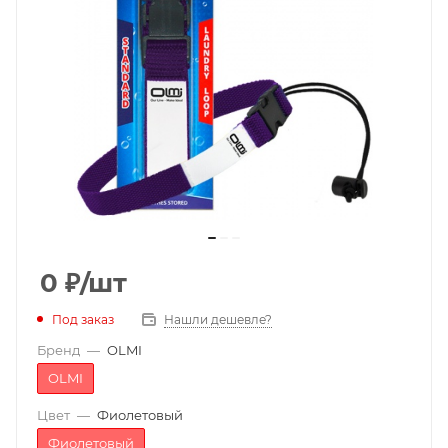
0
₽
/шт
Под заказ
Нашли дешевле?
Бренд
—
OLMI
OLMI
Цвет
—
Фиолетовый
Фиолетовый