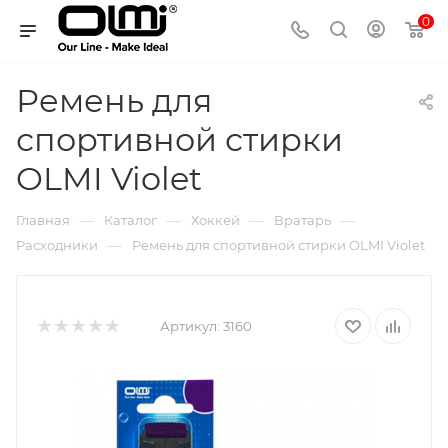
0
Ремень для
спортивной стирки
OLMI Violet
—
—
—
—
Главная
Каталог
Хоккей
Вратарь
—
Расходники
Ремень для спортивной стирки OLMI Violet
Артикул:
3160