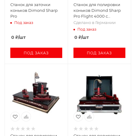
Станок для заточки
Станок для полировки
коньков Dimond Sharp
коньков Dimond Sharp
Pro
Pro Flight 4000 с
съемным блоком
Сделано в Германии
Под заказ
электроники
Под заказ
0
₽
/шт
0
₽
/шт
ПОД ЗАКАЗ
ПОД ЗАКАЗ
Станок для полировки
Станок для полировки