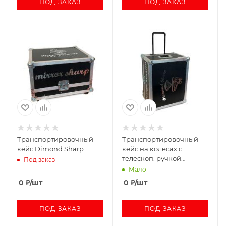
ПОД ЗАКАЗ
ПОД ЗАКАЗ
Транспортировочный
Транспортировочный
кейс Dimond Sharp
кейс на колесах с
телескоп. ручкой
Под заказ
Dimond Sharp
Мало
0
₽
/шт
0
₽
/шт
ПОД ЗАКАЗ
ПОД ЗАКАЗ