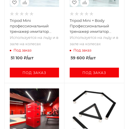
Tripod Mini
Tripod Mini + Body
профессиональный
Профессиональный
тренажер имитатор
тренажер имитатор
OLMI
OLMI
Используется на льду и в
Используется на льду и в
зале на колесах
зале на колесах
Под заказ
Под заказ
51 100
₽
/шт
59 600
₽
/шт
ПОД ЗАКАЗ
ПОД ЗАКАЗ