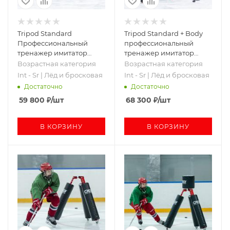
Tripod Standard
Tripod Standard + Body
Профессиональный
профессиональный
тренажер имитатор
тренажер имитатор
OLMI
OLMI
Возрастная категория
Возрастная категория
Int - Sr | Лёд и бросковая
Int - Sr | Лёд и бросковая
Достаточно
Достаточно
59 800
₽
/шт
68 300
₽
/шт
В КОРЗИНУ
В КОРЗИНУ