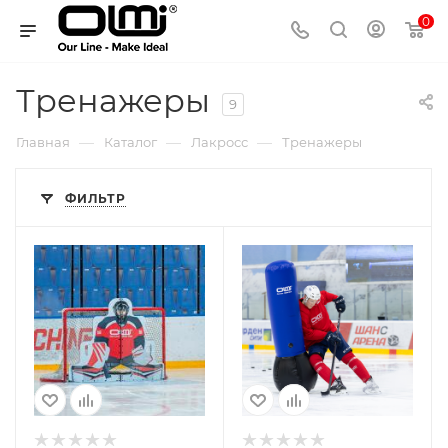
0
Тренажеры
9
—
—
—
Главная
Каталог
Лакросс
Тренажеры
ФИЛЬТР