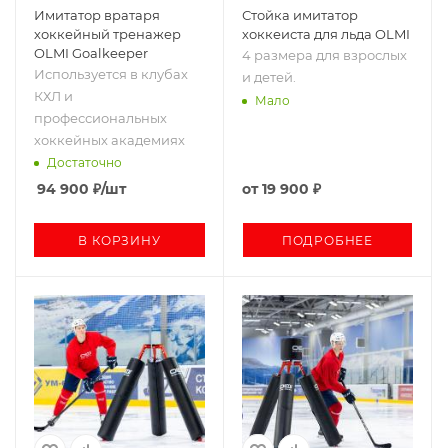
Имитатор вратаря
Стойка имитатор
хоккейный тренажер
хоккеиста для льда OLMI
OLMI Goalkeeper
4 размера для взрослых
Используется в клубах
и детей.
КХЛ и
Мало
профессиональных
хоккейных академиях
Достаточно
94 900
₽
/шт
от
19 900 ₽
В КОРЗИНУ
ПОДРОБНЕЕ