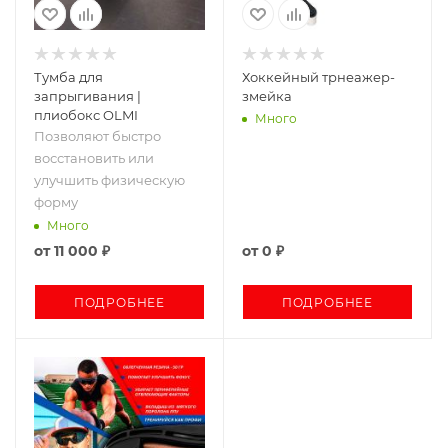
Тумба для
Хоккейный трнеажер-
запрыгивания |
змейка
плиобокс OLMI
Много
Позволяют быстро
восстановить или
улучшить физическую
форму
Много
от
11 000 ₽
от
0 ₽
ПОДРОБНЕЕ
ПОДРОБНЕЕ