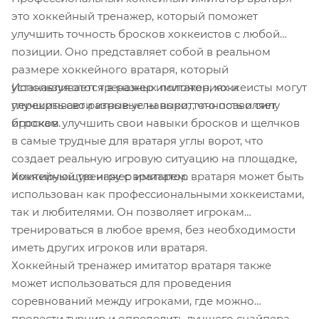
это хоккейный тренажер, который поможет
улучшить точность бросков хоккеистов с любой
позиции. Оно представляет собой в реальном
размере хоккейного вратаря, который
Используя этот тренажер имитатор, хоккеисты могут
устанавливается в разных положениях и
улучшить свои игровые навыки, точность и силу
перекрывает разные углы ворот, что позволяет
бросков.
игрокам улучшить свои навыки бросков и щелчков
в самые трудные для вратаря углы ворот, что
создает реальную игровую ситуацию на площадке,
Хоккейный тренажер имитатор вратаря может быть
имитирующую игру с вратарем.
использован как профессиональными хоккеистами,
так и любителями. Он позволяет игрокам
тренироваться в любое время, без необходимости
иметь других игроков или вратаря.
Хоккейный тренажер имитатор вратаря также
может использоваться для проведения
соревнований между игроками, где можно
провести турнир и определить лучшего снайпера.