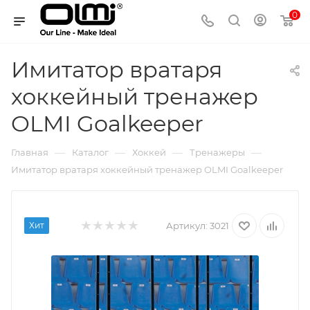
0
Имитатор вратаря
хоккейный тренажер
OLMI Goalkeeper
—
—
—
—
Главная
Каталог
Хоккей
Тренажеры
Имитатор вратаря хоккейный тренажер OLMI Goalkeeper
Хит
Артикул:
3021