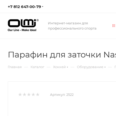
+7 812 647-00-79
Интернет-магазин для
профессионального спорта
Парафин для заточки Na
—
—
—
—
Главная
Каталог
Хоккей
Оборудование
Артикул:
2522