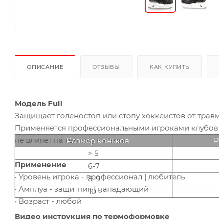
ОПИСАНИЕ
ОТЗЫВЫ
КАК КУПИТЬ
Модель Full
Защищает голеностоп или стопу хоккеистов от трав
Применяется профессиональными игроками клубов N
не влияет на технику катания.
Размер коньков
Р
> 5
Применение
6-7
• Уровень игрока - профессионал | любитель
8-9
• Амплуа - защитник | нападающий
10 >
• Возраст - любой
Видео инструкция по термоформовке