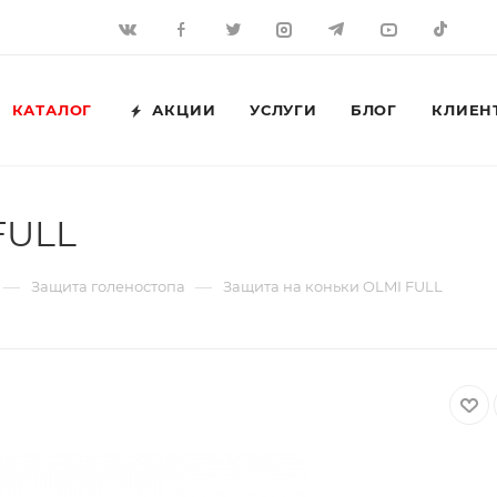
КАТАЛОГ
АКЦИИ
УСЛУГИ
БЛОГ
КЛИЕН
FULL
—
—
Защита голеностопа
Защита на коньки OLMI FULL