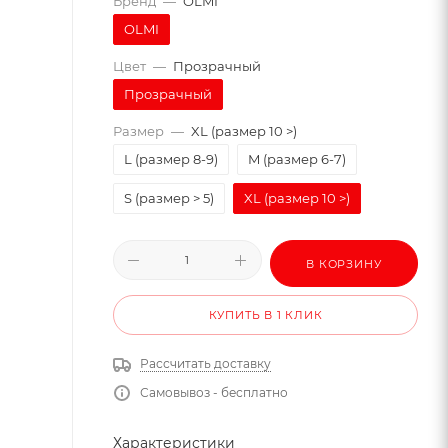
Бренд
—
OLMI
OLMI
Цвет
—
Прозрачный
Прозрачный
Размер
—
XL (размер 10 >)
L (размер 8-9)
M (размер 6-7)
S (размер > 5)
XL (размер 10 >)
В КОРЗИНУ
КУПИТЬ В 1 КЛИК
Рассчитать доставку
Самовывоз - бесплатно
Характеристики