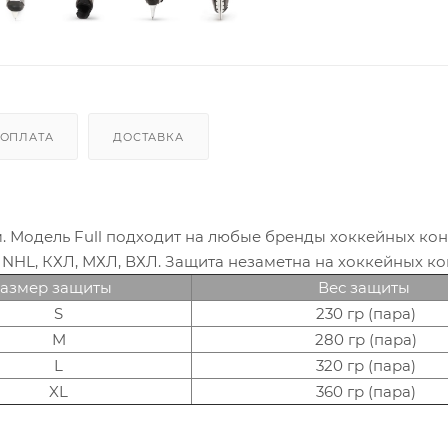
ОПЛАТА
ДОСТАВКА
м. Модель Full подходит на любые бренды хоккейных кон
HL, КХЛ, МХЛ, ВХЛ. Защита незаметна на хоккейных ко
азмер защиты
Вес защиты
S
230 гр (пара)
M
280 гр (пара)
L
320 гр (пара)
XL
360 гр (пара)