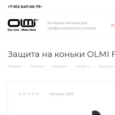
+7 812 647-00-79
Интернет-магазин для
профессионального спорта
Защита на коньки OLMI 
—
—
—
—
Главная
Каталог
Хоккей
Игрок
Защита
Артикул:
2549