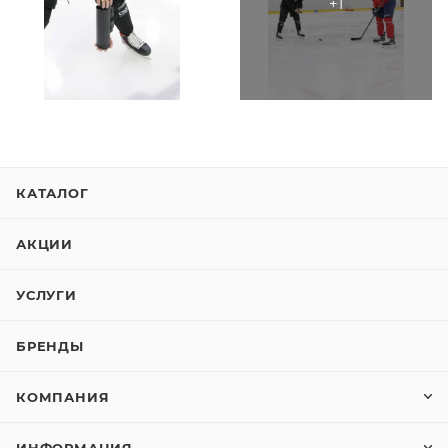
ключевой компонент игры — без владения шайбой
вы не забьете гол. Другими словами, владение
шайбой выигрывает хоккейные матчи.
Вбрасывания развивают навыки:
• Быстроту двигательной реакции
• Силу
КАТАЛОГ
• Быстроту реакции
• Зрительно-моторную координацию
АКЦИИ
Преимущество применение тренажера:
УСЛУГИ
• Увеличивается от 15-17 количество вбрасываний
за один подход • Увеличивается плотность и
БРЕНДЫ
интенсивность тренировочного упражнения •
Применяется профессиональными клубами КХЛ
КОМПАНИЯ