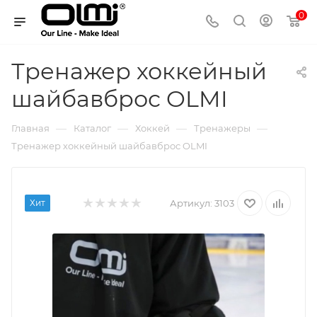
0
Тренажер хоккейный
шайбавброс OLMI
—
—
—
—
Главная
Каталог
Хоккей
Тренажеры
Тренажер хоккейный шайбавброс OLMI
Хит
Артикул:
3103