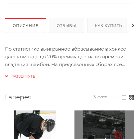
ОПИСАНИЕ
ОТЗЫВЫ
КАК КУПИТЬ
По статистике выигранное вбрасывание в хоккее
дает команде до 20% преимущества во времени
владения шайбой. На предсезонных сборах все
уделяют время этому важнейшему элементу в
хоккее.
Вбрасывания случаются десятки раз за игру.
Галерея
3
фото
—
Каждое из этих вбрасываний представляет собой
битву за шайбы, в которой одна команда
выигрывает, а другая проигрывает. Команды,
выигравшие больше выбрасываний, начинают
играть с владением шайбой. Владение шайбой —