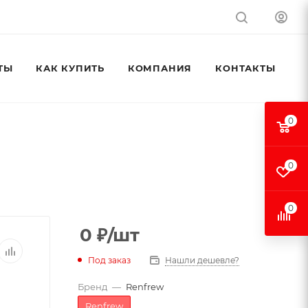
ТЫ
КАК КУПИТЬ
КОМПАНИЯ
КОНТАКТЫ
0
0
0
0
₽
/шт
Под заказ
Нашли дешевле?
Бренд
—
Renfrew
Renfrew