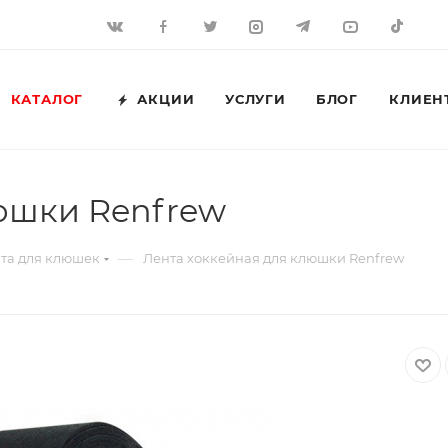
КАТАЛОГ
АКЦИИ
УСЛУГИ
БЛОГ
КЛИЕН
юшки Renfrew
—
та для клюшек
Лента хоккейная для клюшки Renfrew