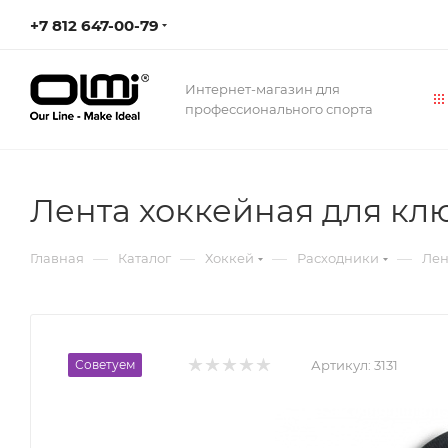
+7 812 647-00-79
Интернет-магазин для
профессионального спорта
Лента хоккейная для кл
—
—
—
—
Главная
Каталог
Хоккей
Расходники
Лен
Советуем
Артикул:
3131