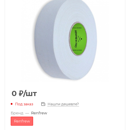
0
₽
/шт
Под заказ
Нашли дешевле?
Бренд
—
Renfrew
Renfrew