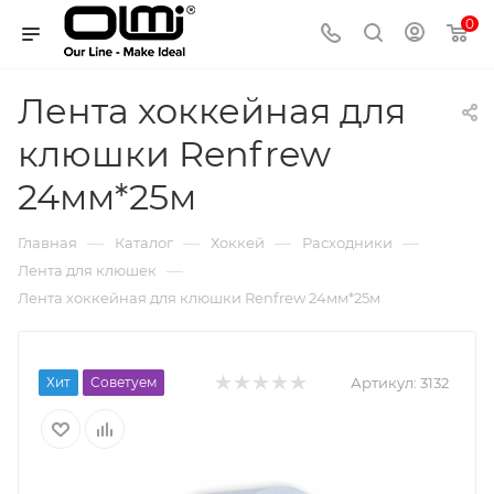
0
Лента хоккейная для
клюшки Renfrew
24мм*25м
—
—
—
—
Главная
Каталог
Хоккей
Расходники
—
Лента для клюшек
Лента хоккейная для клюшки Renfrew 24мм*25м
Хит
Советуем
Артикул:
3132