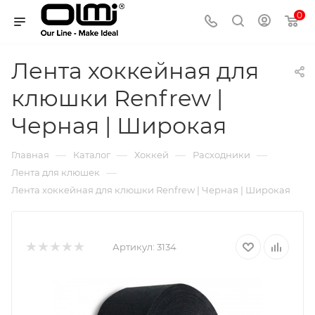
0
Лента хоккейная для
клюшки Renfrew |
Черная | Широкая
—
—
—
—
Главная
Каталог
Хоккей
Расходники
—
Лента для клюшек
Лента хоккейная для клюшки Renfrew | Черная | Широкая
Артикул:
3134