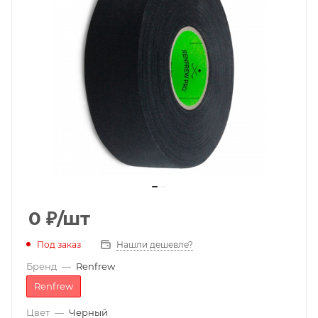
0
₽
/шт
Под заказ
Нашли дешевле?
Бренд
—
Renfrew
Renfrew
Цвет
—
Черный