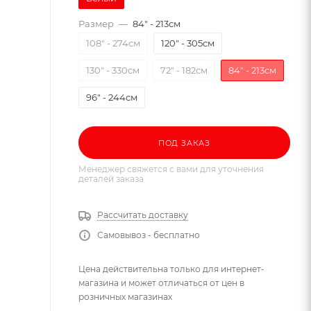
Размер
—
84" - 213см
108" - 274см
120" - 305см
130" - 330см
72" - 182см
84" - 213см
96" - 244см
ПОД ЗАКАЗ
Менеджер свяжется с вами для уточнения
деталей заказа
Рассчитать доставку
Самовывоз - бесплатно
Цена действительна только для интернет-
магазина и может отличаться от цен в
розничных магазинах