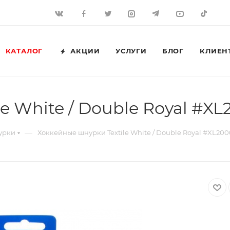
КАТАЛОГ
АКЦИИ
УСЛУГИ
БЛОГ
КЛИЕН
e White / Double Royal #XL
—
урки
Хоккейные шнурки Textile White / Double Royal #XL200