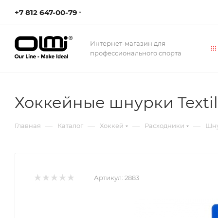
+7 812 647-00-79
Интернет-магазин для
профессионального спорта
Хоккейные шнурки Textil
—
—
—
—
Главная
Каталог
Хоккей
Расходники
Шн
Артикул:
2883