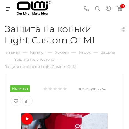
0
Защита на коньки
Light Custom OLMI
—
—
—
—
Главная
Каталог
Хоккей
Игрок
Защита
—
—
Защита голеностопа
Защита на коньки Light Custom OLMI
Новинка
Артикул:
3394