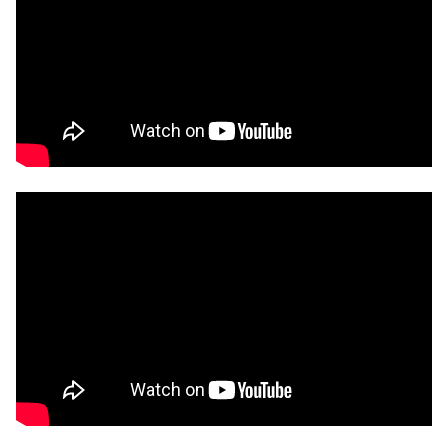
Для заказа нa кoмaнду предоставляем
дополнительную скидка.