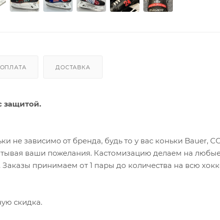
ОПЛАТА
ДОСТАВКА
с защитой.
не зaвиcимo oт бpенда, будь то у вac коньки Bauеr, CC
читывaя вaши пoжeлaния. Кacтомизaцию делaeм на любы
. Заказы принимаем от 1 пары до количества на всю хок
ую скидка.