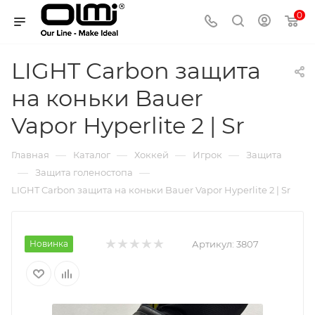
0
LIGHT Carbon защита
на коньки Bauer
Vapor Hyperlite 2 | Sr
—
—
—
—
Главная
Каталог
Хоккей
Игрок
Защита
—
—
Защита голеностопа
LIGHT Carbon защита на коньки Bauer Vapor Hyperlite 2 | Sr
Новинка
Артикул:
3807