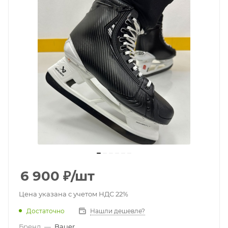
6 900
₽
/шт
Цена указана с учетом НДС 22%
Достаточно
Нашли дешевле?
Бренд
—
Bauer