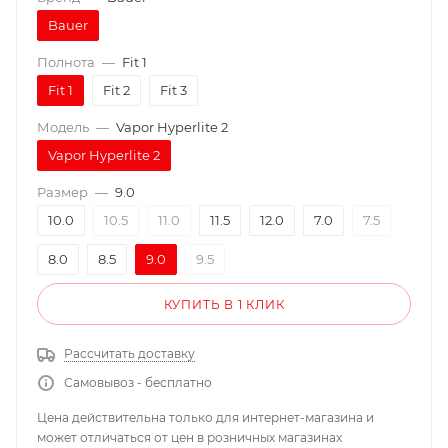
Bauer
Полнота
—
Fit 1
Fit 1
Fit 2
Fit 3
Модель
—
Vapor Hyperlite 2
Vapor Hyperlite 2
Размер
—
9.0
10.0
10.5
11.0
11.5
12.0
7.0
7.5
8.0
8.5
9.0
9.5
КУПИТЬ В 1 КЛИК
Рассчитать доставку
Самовывоз - бесплатно
Цена действительна только для интернет-магазина и
может отличаться от цен в розничных магазинах