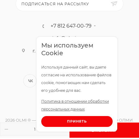
ПОДПИСАТЬСЯ НА РАССЫЛКУ
+7 812 647-00-79
info@olmigroup.ru
Мы используем
г. Санкт-Петербург, ул. Мебельная,
Cookie
12,1 офис 210
Используя данный сайт, вы даете
согласие на использование файлов
cookie, помогающих нам сделать
его удобнее для вас.
Политика в отношении обработки
персональных данных
2026 OLMI ® — официальный интернет-магазин ООО ОЛМИ.
ПРИНЯТЬ
Все права защищены.
В КОРЗИНУ