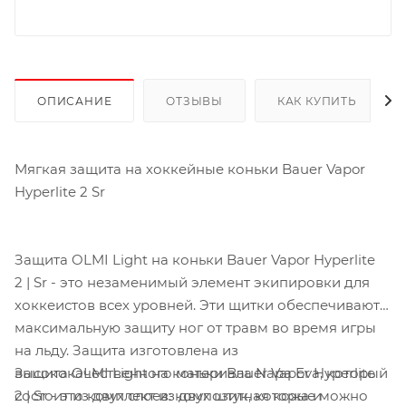
ОПИСАНИЕ
ОТЗЫВЫ
КАК КУПИТЬ
Мягкая защита на хоккейные коньки Bauer Vapor
Hyperlite 2 Sr
Защита OLMI Light на коньки Bauer Vapor Hyperlite
2 | Sr - это незаменимый элемент экипировки для
хоккеистов всех уровней. Эти щитки обеспечивают
максимальную защиту ног от травм во время игры
на льду. Защита изготовлена из
Защита OLMI Light на коньки Bauer Vapor Hyperlite
высококачественного материала Napa Eva, который
2 | Sr - это комплект из двух штук, которые можно
состоит из двух слоев: композитная кожа и