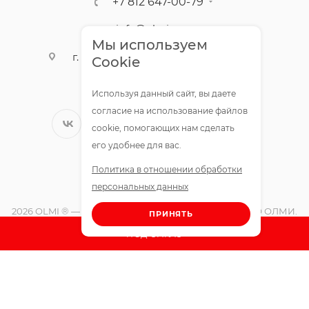
+7 812 647-00-79
info@olmigroup.ru
Мы используем
г. Санкт-Петербург, ул. Мебельная,
Cookie
12,1 офис 210
Используя данный сайт, вы даете
согласие на использование файлов
cookie, помогающих нам сделать
его удобнее для вас.
Политика в отношении обработки
персональных данных
2026 OLMI ® — официальный интернет-магазин ООО ОЛМИ.
ПРИНЯТЬ
Все права защищены.
ПОД ЗАКАЗ