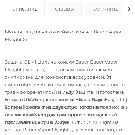
ОПИСАНИЕ
ОТЗЫВЫ
КАК КУПИТЬ
Мягкая защита на хоккейные коньки Bauer Vapor
Flylight Sr
Защита OLMI Light на коньки Bauer Bauer Vapor
Flylight | Sr (пара) - это незаменимый элемент
экипировки для хоккеистов всех уровней. Эти
щитки обеспечивают максимальную защиту ног от
травм во время игры на льду. Защита изготовлена
Защита OLMI Light на коньки BBauer Vapor Flylight |
из высококачественного материала Napa Eva,
Sr - это комплект из двух штук, которые можно
который состоит из двух слоев: композитная кожа и
использовать как для тренировок, так и для
повышенной твердости материал eva, который
официальных игр.Выбирая щитки OLMI Light на
поглощает инерцию удара.
коньки Bauer Vapor Flylight для своих коньков, вы