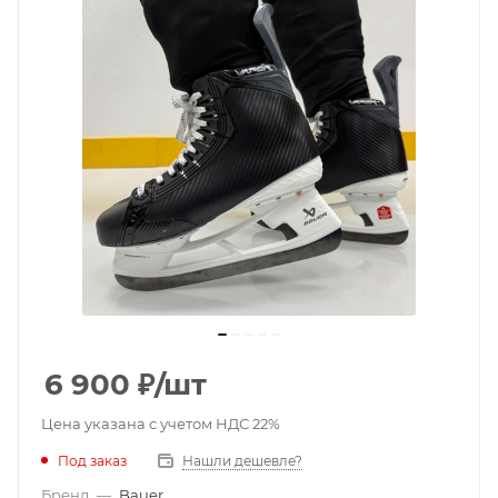
6 900
₽
/шт
Цена указана с учетом НДС 22%
Под заказ
Нашли дешевле?
Бренд
—
Bauer