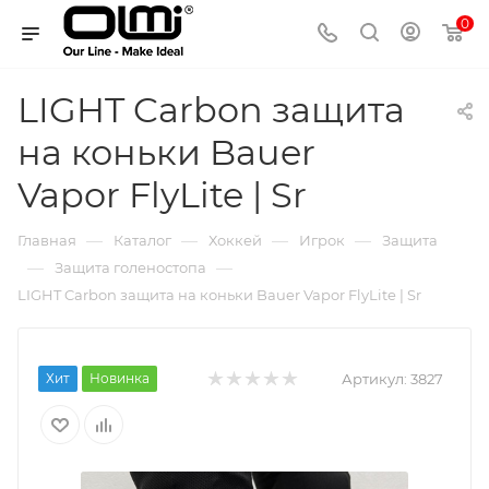
0
LIGHT Carbon защита
на коньки Bauer
Vapor FlyLite | Sr
—
—
—
—
Главная
Каталог
Хоккей
Игрок
Защита
—
—
Защита голеностопа
LIGHT Carbon защита на коньки Bauer Vapor FlyLite | Sr
Хит
Новинка
Артикул:
3827