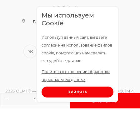
info@olmigroup.ru
Мы используем
г. Санкт-Петербург, ул. Мебельная,
Cookie
12,1 офис 210
Используя данный сайт, вы даете
согласие на использование файлов
cookie, помогающих нам сделать
его удобнее для вас.
Политика в отношении обработки
персональных данных
2026 OLMI ® — официальный интернет-магазин ООО ОЛМИ.
ПРИНЯТЬ
Все права защищены.
В КОРЗИНУ