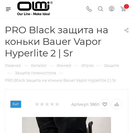
0
PRO Black защита на
коньки Bauer Vapor
Hyperlite 2 | Sr
—
—
—
—
Главная
Каталог
Хоккей
Игрок
Защита
—
—
Защита голеностопа
PRO Black защита на коньки Bauer Vapor Hyperlite 2 | Sr
Хит
Артикул:
3860