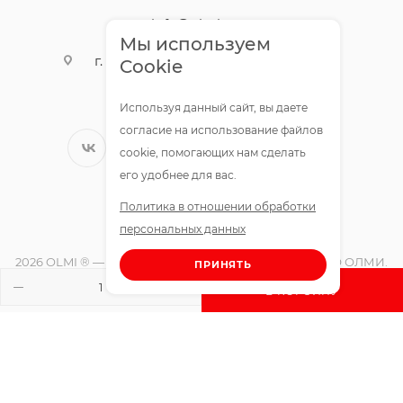
info@olmigroup.ru
Мы используем
г. Санкт-Петербург, ул. Мебельная,
Cookie
12,1 офис 210
Используя данный сайт, вы даете
согласие на использование файлов
cookie, помогающих нам сделать
его удобнее для вас.
Политика в отношении обработки
персональных данных
2026 OLMI ® — официальный интернет-магазин ООО ОЛМИ.
ПРИНЯТЬ
Все права защищены.
В КОРЗИНУ