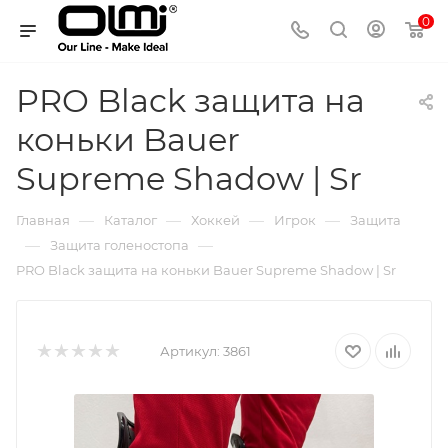
0
PRO Black защита на
коньки Bauer
Supreme Shadow | Sr
—
—
—
—
Главная
Каталог
Хоккей
Игрок
Защита
—
—
Защита голеностопа
PRO Black защита на коньки Bauer Supreme Shadow | Sr
Артикул:
3861