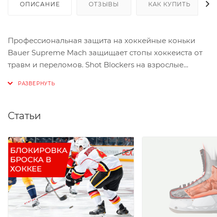
ОПИСАНИЕ
ОТЗЫВЫ
КАК КУПИТЬ
Профессиональная защита на хоккейные коньки
Bauer Supreme Mach защищает стопы хоккеиста от
травм и переломов. Shot Blockers на взрослые
хоккейные коньки Bauer Supreme
Mach изготовлены из ударопрочного материала и
ударопоглощающей мембраны, которая рассеивает
энергию удара. Это самые легкие щитки для
Статьи
коньков на сегодняшний день. Готовое решение для
защиты от травм в хоккее. Предотвращает травмы
или переломы, которые могут возникнуть при
попадании шайбы после блокировки броска или
щелчка.