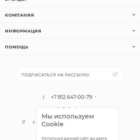
КОМПАНИЯ
ИНФОРМАЦИЯ
ПОМОЩЬ
ПОДПИСАТЬСЯ НА РАССЫЛКУ
+7 812 647-00-79
info@olmigroup.ru
Мы используем
г. Санкт-Петербург, ул. Мебельная,
Cookie
12,1 офис 210
Используя данный сайт, вы даете