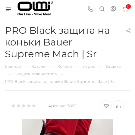
0
PRO Black защита на
коньки Bauer
Supreme Mach | Sr
—
—
—
—
Главная
Каталог
Хоккей
Игрок
Защита
—
—
Защита голеностопа
PRO Black защита на коньки Bauer Supreme Mach | Sr
Артикул:
3862