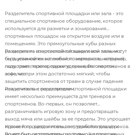
Разделитель спортивной площадки или зала - это
специальное спортивное оборудование, которое
используется для разметки и зонирования
спортивных площадок на открытом воздухе или в
помещениях. Это прямоугольные кубы разных
Разделитель спортивной площадки или зала, могут
размеров из износостойкой виниловой пленки с
быть установлен на любой поверхности, например,
сердцевиной из вспененного материала, который
льду, траве, газоне, паркете, песке, бетоне или
позволяет перегородкам удерживать спортсменов в
асфальте.
зоне, но при этом достаточно мягкий, чтобы
защитить спортсменов от травм в случае падения
Разделитель и перегородки спортивной площадки
или контакта с разделителем.
имеет несколько преимуществ для тренеров и
спортсменов. Во-первых, он позволяет
разграничивать игровую зону и предотвращать
выход мяча или шайбы за ее пределы. Это упрощает
Кроме того, разделитель спортивной площадки
игровой процесс и повышает удобство для игроков.
может быть использован не только на спортивных
Во-вторых, разделитель спортивной площадки