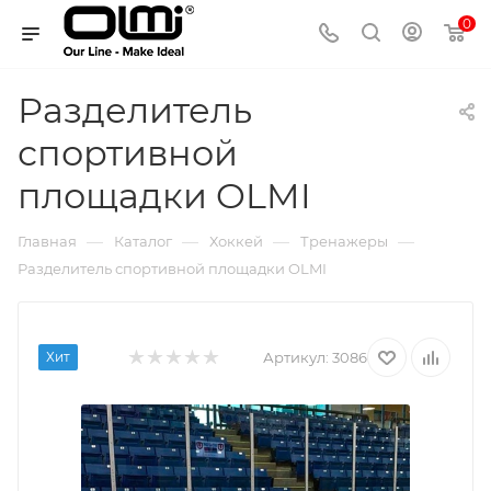
0
Разделитель
спортивной
площадки OLMI
—
—
—
—
Главная
Каталог
Хоккей
Тренажеры
Разделитель спортивной площадки OLMI
Хит
Артикул:
3086