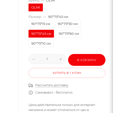
Бренд
—
OLMI
OLMI
Размер
—
90*75*45 см
90*75*15 см
90*75*30 см
90*75*45 см
90*75*60 см
90*75*10 см
В КОРЗИНУ
КУПИТЬ В 1 КЛИК
Рассчитать доставку
Самовывоз - бесплатно
Цена действительна только для интернет-
магазина и может отличаться от цен в