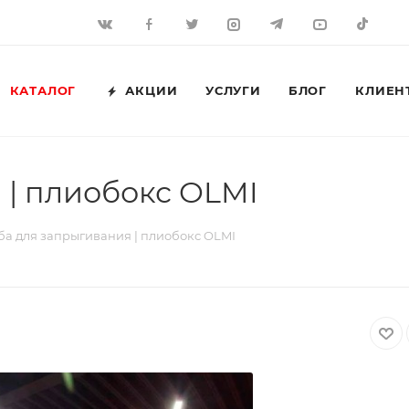
КАТАЛОГ
АКЦИИ
УСЛУГИ
БЛОГ
КЛИЕН
 | плиобокс OLMI
ба для запрыгивания | плиобокс OLMI