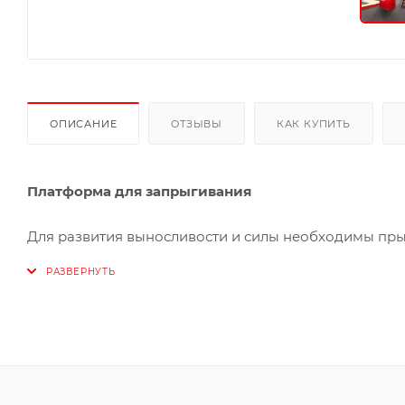
ОПИСАНИЕ
ОТЗЫВЫ
КАК КУПИТЬ
Платформа для запрыгивания
Для развития выносливости и силы необходимы прыж
используются специальные тумбы с гранями различ
высота позволяет подбирать сложность для любого 
заменяет сразу три, что существенно экономит зани
индивидуальных тренировок, так и для занятий в тр
Прыжковые тренировки помогают в развитии:
выносливости