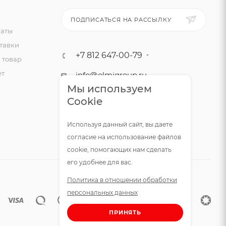
ПОДПИСАТЬСЯ НА РАССЫЛКУ
латы
например,
тавки
+7 812 647-00-79
 товар
ет
info@olmigroup.ru
ал с
Мы используем
помогает
г. Санкт-Петербург, ул.
Cookie
Мебельная, 12,1 офис 210
овый
ет
Используя данный сайт, вы даете
согласие на использование файлов
cookie, помогающих нам сделать
жание
его удобнее для вас.
Политика в отношении обработки
персональных данных
ПРИНЯТЬ