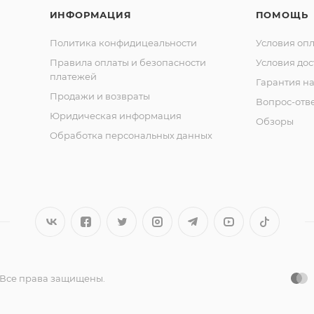
ИНФОРМАЦИЯ
ПОМОЩЬ
Политика конфидицеальности
Условия оп
м, фитнесом, а также экстремальными видами спорта (
ие сроки добиться высоких результатов от регулярных
Правила оплаты и безопасности
Условия дос
платежей
Гарантия на
Продажи и возвраты
Вопрос-отв
ном уровне безопасности. Плотный вспененный матери
Юридическая информация
Обзоры
ния травм во время выполнения упражнения, а также 
Обработка персональных данных
тличается долговечностью и высокой прочностью. Винил
ро снять для чистки. Оптимальный вес снаряда позволя
м она обладает хорошей устойчивостью.
кользких и неустойчивых напольных покрытиях во избе
ачественного спортивного оборудования собственного
 Все права защищены.