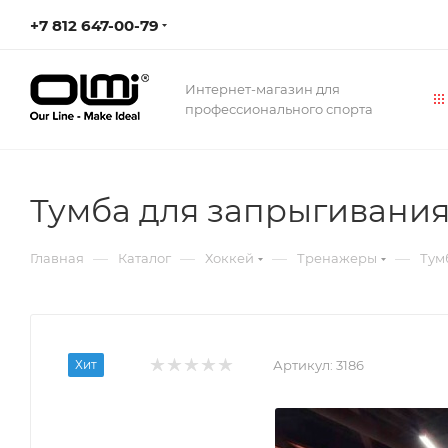
+7 812 647-00-79
Интернет-магазин для
профессионального спорта
Тумба для запрыгивания
—
—
—
—
Главная
Каталог
Хоккей
Тренажеры
Тум
Хит
Артикул:
3186