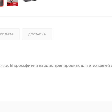
ОПЛАТА
ДОСТАВКА
ки. В кроссфите и кардио тренировках для этих целей 
ной длины. Это многофункциональные снаряды – различ
уровня подготовки спортсмена. Одна такая универсальн
маемое место. Снаряд идеально подходит как для
енажерном зале.