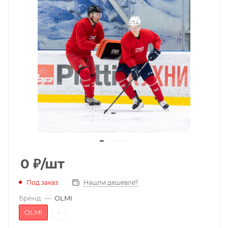
0
₽
/шт
Под заказ
Нашли дешевле?
Бренд
—
OLMI
OLMI
-