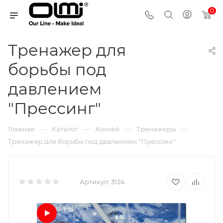
0
Тренажер для
борьбы под
давлением
"Прессинг"
—
—
—
—
Главная
Каталог
Хоккей
Тренажеры
Тренажер для борьбы под давлением "Прессинг"
Артикул:
3124