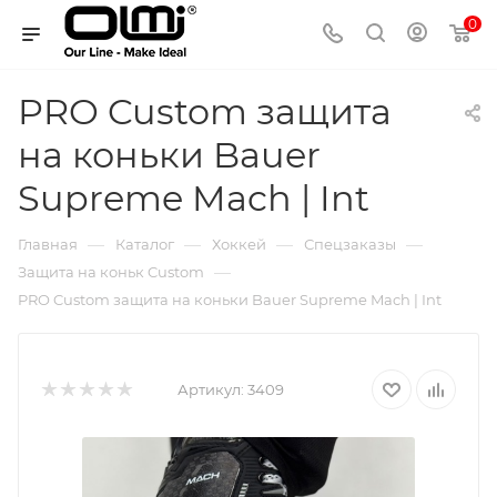
0
PRO Custom защита
на коньки Bauer
Supreme Mach | Int
—
—
—
—
Главная
Каталог
Хоккей
Спецзаказы
—
Защита на коньк Custom
PRO Custom защита на коньки Bauer Supreme Mach | Int
Артикул:
3409