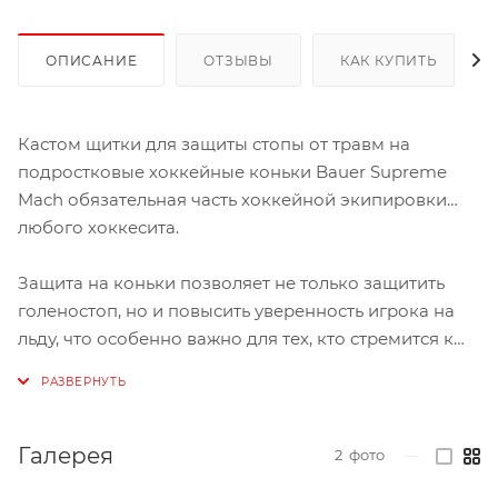
ОПИСАНИЕ
ОТЗЫВЫ
КАК КУПИТЬ
Кастом щитки для защиты стопы от травм на
подростковые хоккейные коньки Bauer Supreme
Mach обязательная часть хоккейной экипировки
любого хоккесита.
Защита на коньки позволяет не только защитить
голеностоп, но и повысить уверенность игрока на
льду, что особенно важно для тех, кто стремится к
максимальной производительности и безопасности.
Кастомизированная защита cтопы обеспечивает
индивидуальный дизайн модели коньков Bauer
Supreme Mach Int
Галерея
2
фото
—