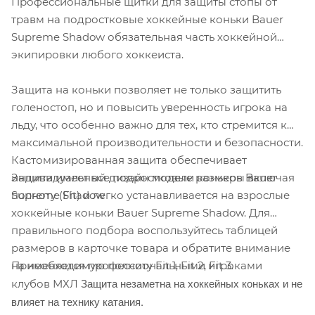
Профессиональные щитки для защиты стопы от
травм на подростковые хоккейные коньки Bauer
Supreme Shadow обязательная часть хоккейной
экипировки любого хоккеиста.
Защита на коньки позволяет не только защитить
голеностоп, но и повысить уверенность игрока на
льду, что особенно важно для тех, кто стремится к
максимальной производительности и безопасности.
Кастомизированная защита обеспечивает
Защита имеет все подростковые размеры включая
индивидуальный дизайн модели коньков Bauer
полноту (Fit) и легко устанавливается на взрослые
Supreme Shadow
хоккейные коньки Bauer Supreme Shadow. Для
правильного подбора воспользуйтесь таблицей
размеров в карточке товара и обратите внимание
Применяется профессиональными игроками
на необходимую полноту Fit 1, Fit 2, Fit 3.
Защита незаметна на хоккейных коньках и не
клубов МХЛ
влияет на технику катания.