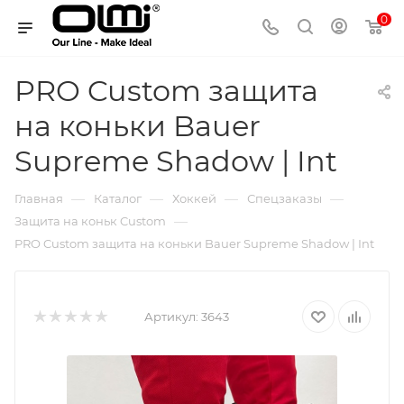
0
PRO Custom защита
на коньки Bauer
Supreme Shadow | Int
—
—
—
—
Главная
Каталог
Хоккей
Спецзаказы
—
Защита на коньк Custom
PRO Custom защита на коньки Bauer Supreme Shadow | Int
Артикул:
3643