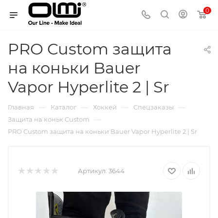
0
PRO Custom защита
на коньки Bauer
Vapor Hyperlite 2 | Sr
—
—
—
—
Главная
Каталог
Хоккей
Спецзаказы
—
Защита на коньк Custom
PRO Custom защита на коньки Bauer Vapor Hyperlite 2 | Sr
Артикул:
3644