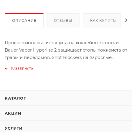
ОПИСАНИЕ
ОТЗЫВЫ
КАК КУПИТЬ
Профессиональная защита на хоккейные коньки
Bauer Vapor Hyperlite 2 защищает стопы хоккеиста от
травм и переломов. Shot Blockers на взрослые
хоккейные коньки Bauer Vapor Hyperlite 2
изготовлены из ударопрочного материала и
ударопоглощающей мембраны, которая рассеивает
энергию удара. Это самые легкие щитки для
коньков на сегодняшний день. Готовое решение для
КАТАЛОГ
защиты от травм в хоккее. Предотвращает травмы
или переломы, которые могут возникнуть при
АКЦИИ
попадании шайбы после блокировки броска или
щелчка.
УСЛУГИ