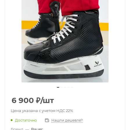
6 900
₽
/шт
Цена указана с учетом НДС 22%
Достаточно
Нашли дешевле?
Бренд
—
Bauer