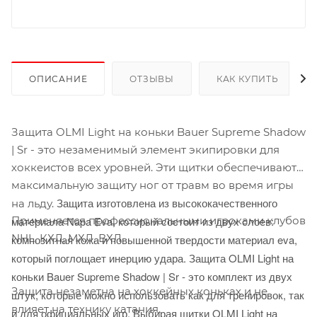
ОПИСАНИЕ
ОТЗЫВЫ
КАК КУПИТЬ
Защита OLMI Light на коньки Bauer Supreme Shadow
| Sr - это незаменимый элемент экипировки для
хоккеистов всех уровней. Эти щитки обеспечивают
максимальную защиту ног от травм во время игры
Защита изготовлена из высококачественного
на льду.
Применяется профессиональными игроками клубов
материала Napa Eva, который состоит из двух слоев:
NHL, КХЛ, МХЛ, ВХЛ.
композитная кожа и повышенной твердости материал eva,
который поглощает инерцию удара.
Защита OLMI Light на
коньки Bauer Supreme Shadow | Sr - это комплект из двух
Защита незаметна на хоккейных коньках и не
штук, которые можно использовать как для тренировок, так
влияет на технику катания.
и для официальных игр.
Выбирая щитки OLMI Light на