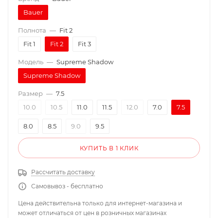
Bauer
Полнота
—
Fit 2
Fit 1
Fit 2
Fit 3
Модель
—
Supreme Shadow
Supreme Shadow
Размер
—
7.5
10.0
10.5
11.0
11.5
12.0
7.0
7.5
8.0
8.5
9.0
9.5
КУПИТЬ В 1 КЛИК
Рассчитать доставку
Самовывоз - бесплатно
Цена действительна только для интернет-магазина и
может отличаться от цен в розничных магазинах