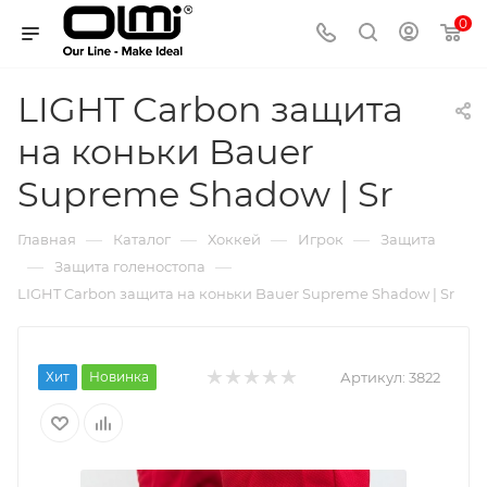
0
LIGHT Carbon защита
на коньки Bauer
Supreme Shadow | Sr
—
—
—
—
Главная
Каталог
Хоккей
Игрок
Защита
—
—
Защита голеностопа
LIGHT Carbon защита на коньки Bauer Supreme Shadow | Sr
Хит
Новинка
Артикул:
3822