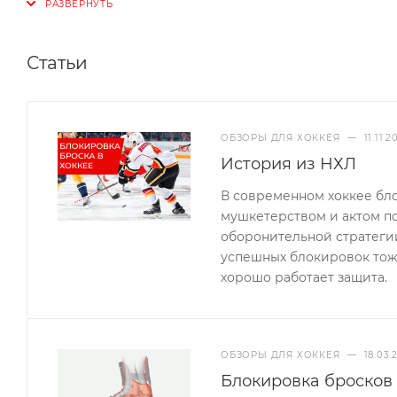
Статьи
ОБЗОРЫ ДЛЯ ХОККЕЯ
—
11.11.
История из НХЛ
В современном хоккее бл
мушкетерством и актом п
оборонительной стратегии
успешных блокировок тоже
хорошо работает защита.
ОБЗОРЫ ДЛЯ ХОККЕЯ
—
18.03.
Блокировка бросков