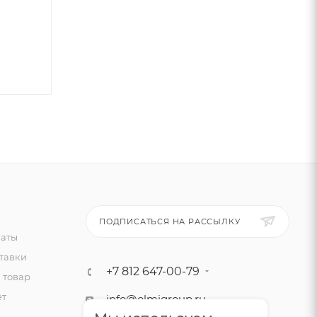
ПОДПИСАТЬСЯ НА РАССЫЛКУ
латы
тавки
+7 812 647-00-79
 товар
ет
info@olmigroup.ru