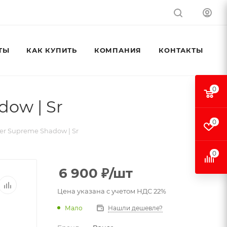
ТЫ
КАК КУПИТЬ
КОМПАНИЯ
КОНТАКТЫ
0
ow | Sr
0
er Supreme Shadow | Sr
0
6 900
₽
/шт
Цена указана с учетом НДС 22%
Мало
Нашли дешевле?