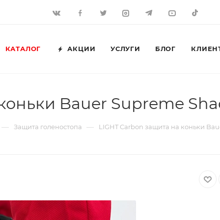
КАТАЛОГ
АКЦИИ
УСЛУГИ
БЛОГ
КЛИЕН
коньки Bauer Supreme Shad
—
—
Защита голеностопа
LIGHT Carbon защита на коньки Bau