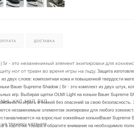
ОПЛАТА
ДОСТАВКА
| Sr - это незаменимый элемент экипировки для хоккеис
Защита изготовле
иту ног от травм во время игры на льду.
 из двух слоев: композитная кожа и повышенной твердости мате
ньки Bauer Supreme Shadow | Sr - это комплект из двух штук, к
льных игр.
Выбирая щитки OLMI Light на коньки Bauer Supreme 
NHL, КХЛ, МХЛ, ВХЛ.
зможность играть в хоккей без опасений за свою безопасность. 
ляется незаменимым элементом экипировки для любого хоккеист
о устанавливается на взрослые хоккейные конькиBauer Supreme 
 на технику катания.
 в карточке товара и обратите внимание на необходимую полнот