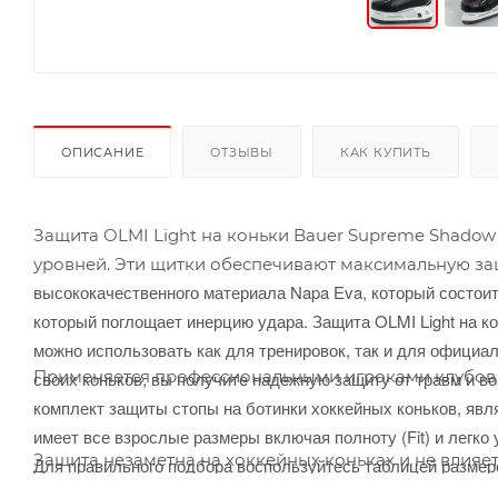
ОПИСАНИЕ
ОТЗЫВЫ
КАК КУПИТЬ
Защита OLMI Light на коньки Bauer Supreme Shadow 
уровней. Эти щитки обеспечивают максимальную защ
высококачественного материала Napa Eva, который состоит
который поглощает инерцию удара.
Защита OLMI Light на ко
можно использовать как для тренировок, так и для официа
Применяется профессиональными игроками клубов 
своих коньков, вы получите надежную защиту от травм и во
комплект защиты стопы на ботинки хоккейных коньков, яв
имеет все взрослые размеры включая полноту (Fit) и легк
Защита незаметна на хоккейных коньках и не влияет
Для правильного подбора воспользуйтесь таблицей размеров
Fit 2, Fit 3.