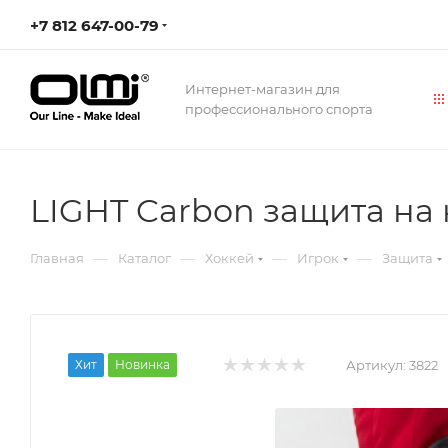
+7 812 647-00-79
Интернет-магазин для
профессионального спорта
LIGHT Carbon защита на 
—
—
—
—
Главная
Каталог
Хоккей
Игрок
Защита
Хит
Новинка
Артикул:
3822