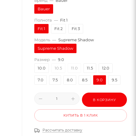
Бренд
—
Bauer
Bauer
Полнота
—
Fit 1
Fit 1
Fit 2
Fit 3
Модель
—
Supreme Shadow
Supreme Shadow
Размер
—
9.0
10.0
10.5
11.0
11.5
12.0
7.0
7.5
8.0
8.5
9.0
9.5
В КОРЗИНУ
КУПИТЬ В 1 КЛИК
Рассчитать доставку