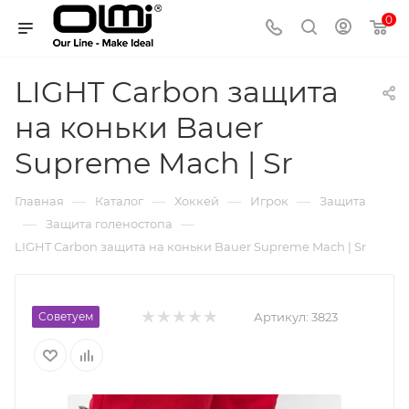
0
LIGHT Carbon защита
на коньки Bauer
Supreme Mach | Sr
—
—
—
—
Главная
Каталог
Хоккей
Игрок
Защита
—
—
Защита голеностопа
LIGHT Carbon защита на коньки Bauer Supreme Mach | Sr
Советуем
Артикул:
3823