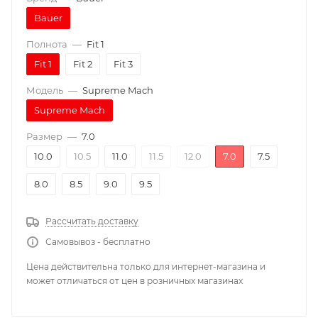
Bauer
Полнота
—
Fit 1
Fit 1
Fit 2
Fit 3
Модель
—
Supreme Mach
Supreme Mach
Размер
—
7.0
10.0
10.5
11.0
11.5
12.0
7.0
7.5
8.0
8.5
9.0
9.5
Рассчитать доставку
Самовывоз - бесплатно
Цена действительна только для интернет-магазина и
может отличаться от цен в розничных магазинах