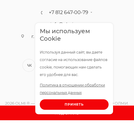
+7 812 647-00-79
info@olmigroup.ru
Мы используем
г. Санкт-Петербург, ул. Мебельная,
Cookie
12,1 офис 210
Используя данный сайт, вы даете
согласие на использование файлов
cookie, помогающих нам сделать
его удобнее для вас.
Политика в отношении обработки
персональных данных
2026 OLMI ® — официальный интернет-магазин ООО ОЛМИ.
ПРИНЯТЬ
Все права защищены.
ПОД ЗАКАЗ