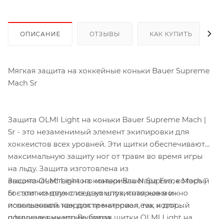
ОПИСАНИЕ
ОТЗЫВЫ
КАК КУПИТЬ
Мягкая защита на хоккейные коньки Bauer Supreme
Mach Sr
Защита OLMI Light на коньки Bauer Supreme Mach |
Sr - это незаменимый элемент экипировки для
хоккеистов всех уровней. Эти щитки обеспечивают
максимальную защиту ног от травм во время игры
на льду. Защита изготовлена из
Защита OLMI Light на коньки Bauer Supreme Mach |
высококачественного материала Napa Eva, который
Sr - это комплект из двух штук, которые можно
состоит из двух слоев: композитная кожа и
использовать как для тренировок, так и для
повышенной твердости материал eva, который
официальных игр.Выбирая щитки OLMI Light на
поглощает инерцию удара.