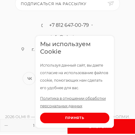
ПОДПИСАТЬСЯ НА РАССЫЛКУ
+7 812 647-00-79
info@olmigroup.ru
Мы используем
г. Санкт-Петербург, ул. Мебельная,
Cookie
12,1 офис 210
Используя данный сайт, вы даете
согласие на использование файлов
cookie, помогающих нам сделать
его удобнее для вас.
Политика в отношении обработки
персональных данных
2026 OLMI ® — официальный интернет-магазин ООО ОЛМИ.
ПРИНЯТЬ
Все права защищены.
В КОРЗИНУ