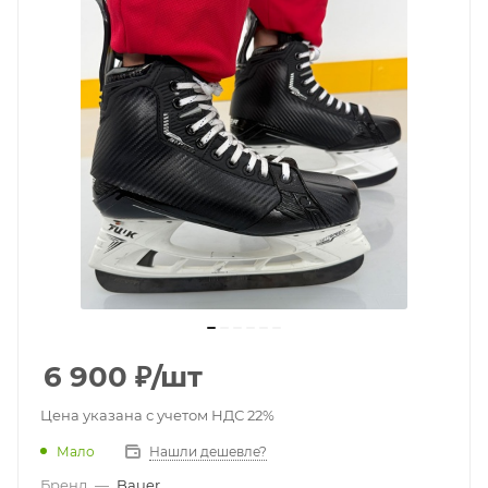
6 900
₽
/шт
Цена указана с учетом НДС 22%
Мало
Нашли дешевле?
Бренд
—
Bauer