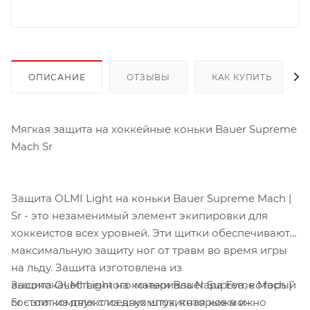
ОПИСАНИЕ
ОТЗЫВЫ
КАК КУПИТЬ
Мягкая защита на хоккейные коньки Bauer Supreme
Mach Sr
Защита OLMI Light на коньки Bauer Supreme Mach |
Sr - это незаменимый элемент экипировки для
хоккеистов всех уровней. Эти щитки обеспечивают
максимальную защиту ног от травм во время игры
на льду. Защита изготовлена из
Защита OLMI Light на коньки Bauer Supreme Mach |
высококачественного материала Napa Eva, который
Sr - это комплект из двух штук, которые можно
состоит из двух слоев: композитная кожа и