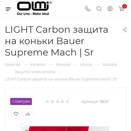
0
LIGHT Carbon защита
на коньки Bauer
Supreme Mach | Sr
—
—
—
—
Главная
Каталог
Хоккей
Игрок
Защита
—
—
Защита голеностопа
LIGHT Carbon защита на коньки Bauer Supreme Mach | Sr
Советуем
Артикул:
3823