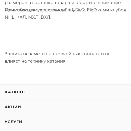
размеров в карточке товара и обратите внимание
Применяется профессиональными игроками клубов
на необходимую полноту Fit 1, Fit 2, Fit 3.
NHL, КХЛ, МХЛ, ВХЛ.
Защита незаметна на хоккейных коньках и не
влияет на технику катания.
КАТАЛОГ
АКЦИИ
УСЛУГИ