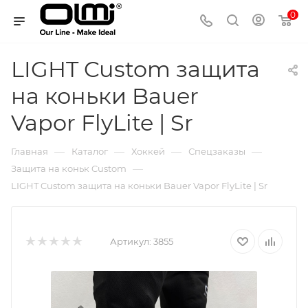
0
LIGHT Custom защита
на коньки Bauer
Vapor FlyLite | Sr
—
—
—
—
Главная
Каталог
Хоккей
Спецзаказы
—
Защита на коньк Custom
LIGHT Custom защита на коньки Bauer Vapor FlyLite | Sr
Артикул:
3855