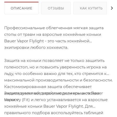
ОПИСАНИЕ
ОТЗЫВЫ
КАК КУПИТЬ
Профессиональные облегченная мягкая защита
стопы от травм на взрослые хоккейные коньки
Bauer Vapor Flylight - это часть хоккейной
экипировки любого хоккеиста.
Защита на коньки позволяет не только защитить
голеностоп, но и повысить уверенность игрока на
льду, что особенно важно для тех, кто стремится к
максимальной производительности и безопасности.
Кастомизированная защита обеспечивает
Защита имеет все взрослые размеры включая
индивидуальный дизайн модели коньков Bauer
полноту (Fit) и легко устанавливается на взрослые
Vapor v
хоккейные коньки Bauer Vapor Flylight. Для
правильного подбора воспользуйтесь таблицей