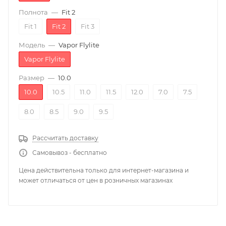
Полнота
—
Fit 2
Fit 1
Fit 2
Fit 3
Модель
—
Vapor Flylite
Vapor Flylite
Размер
—
10.0
10.0
10.5
11.0
11.5
12.0
7.0
7.5
8.0
8.5
9.0
9.5
Рассчитать доставку
Самовывоз - бесплатно
Цена действительна только для интернет-магазина и
может отличаться от цен в розничных магазинах