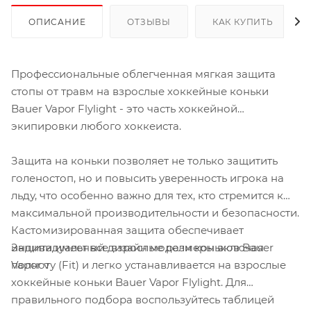
ОПИСАНИЕ
ОТЗЫВЫ
КАК КУПИТЬ
Профессиональные облегченная мягкая защита
стопы от травм на взрослые хоккейные коньки
Bauer Vapor Flylight - это часть хоккейной
экипировки любого хоккеиста.
Защита на коньки позволяет не только защитить
голеностоп, но и повысить уверенность игрока на
льду, что особенно важно для тех, кто стремится к
максимальной производительности и безопасности.
Кастомизированная защита обеспечивает
Защита имеет все взрослые размеры включая
индивидуальный дизайн модели коньков Bauer
полноту (Fit) и легко устанавливается на взрослые
Vapor v
хоккейные коньки Bauer Vapor Flylight. Для
правильного подбора воспользуйтесь таблицей