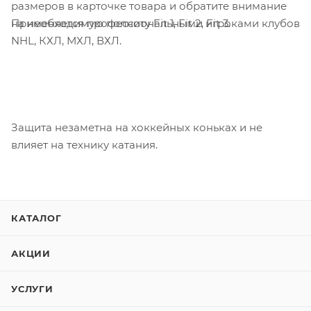
размеров в карточке товара и обратите внимание
Применяется профессиональными игроками клубов
на необходимую полноту Fit 1, Fit 2, Fit 3.
NHL, КХЛ, МХЛ, ВХЛ.
Защита незаметна на хоккейных коньках и не
влияет на технику катания.
КАТАЛОГ
АКЦИИ
УСЛУГИ