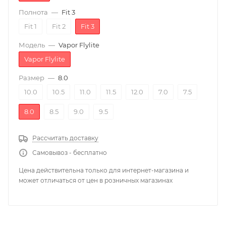
Полнота
—
Fit 3
Fit 1
Fit 2
Fit 3
Модель
—
Vapor Flylite
Vapor Flylite
Размер
—
8.0
10.0
10.5
11.0
11.5
12.0
7.0
7.5
8.0
8.5
9.0
9.5
Рассчитать доставку
Самовывоз - бесплатно
Цена действительна только для интернет-магазина и
может отличаться от цен в розничных магазинах