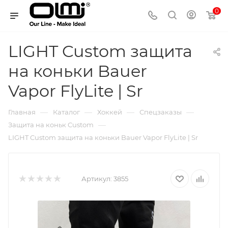
0
LIGHT Custom защита
на коньки Bauer
Vapor FlyLite | Sr
—
—
—
—
Главная
Каталог
Хоккей
Спецзаказы
—
Защита на коньк Custom
LIGHT Custom защита на коньки Bauer Vapor FlyLite | Sr
Артикул:
3855