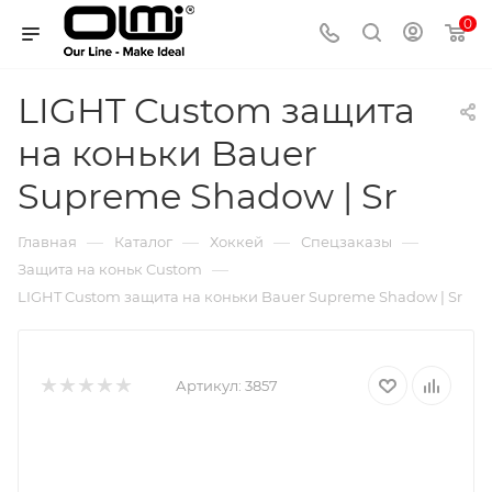
0
LIGHT Custom защита
на коньки Bauer
Supreme Shadow | Sr
—
—
—
—
Главная
Каталог
Хоккей
Спецзаказы
—
Защита на коньк Custom
LIGHT Custom защита на коньки Bauer Supreme Shadow | Sr
Артикул:
3857