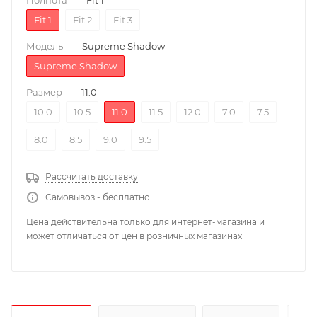
Полнота
—
Fit 1
Fit 1
Fit 2
Fit 3
Модель
—
Supreme Shadow
Supreme Shadow
Размер
—
11.0
10.0
10.5
11.0
11.5
12.0
7.0
7.5
8.0
8.5
9.0
9.5
Рассчитать доставку
Самовывоз - бесплатно
Цена действительна только для интернет-магазина и
может отличаться от цен в розничных магазинах