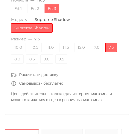
Полнота
—
Fit 3
Fit 1
Fit 2
Fit 3
Модель
—
Supreme Shadow
Supreme Shadow
Размер
—
7.5
10.0
10.5
11.0
11.5
12.0
7.0
7.5
8.0
8.5
9.0
9.5
Рассчитать доставку
Самовывоз - бесплатно
Цена действительна только для интернет-магазина и
может отличаться от цен в розничных магазинах