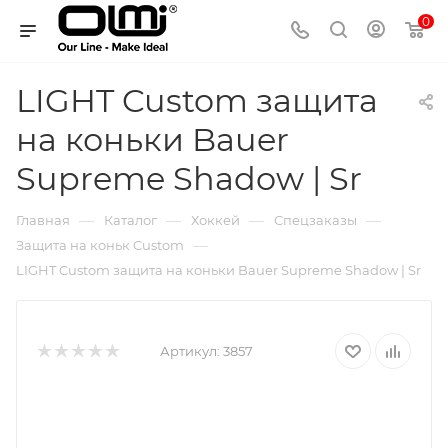
0
LIGHT Custom защита
на коньки Bauer
Supreme Shadow | Sr
—
—
—
—
Главная
Каталог
Хоккей
Спецзаказы
—
Защита на коньк Custom
LIGHT Custom защита на коньки Bauer Supreme Shadow | Sr
Артикул:
3857