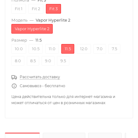
Полнота
—
Fit 3
Fit 1
Fit 2
Fit 3
Модель
—
Vapor Hyperlite 2
Vapor Hyperlite 2
Размер
—
11.5
10.0
10.5
11.0
11.5
12.0
7.0
7.5
8.0
8.5
9.0
9.5
Рассчитать доставку
Самовывоз - бесплатно
Цена действительна только для интернет-магазина и
может отличаться от цен в розничных магазинах