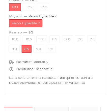
Полнота
—
Fit 1
Fit 1
Fit 2
Fit 3
Модель
—
Vapor Hyperlite 2
Vapor Hyperlite 2
Размер
—
8.5
10.0
10.5
11.0
11.5
12.0
7.0
7.5
8.0
8.5
9.0
9.5
Рассчитать доставку
Самовывоз - бесплатно
Цена действительна только для интернет-магазина и
может отличаться от цен в розничных магазинах