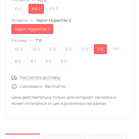
Полнота
—
Fit 2
Fit 1
Fit 2
Fit 3
Модель
—
Vapor Hyperlite 2
Vapor Hyperlite 2
Размер
—
7.0
10.0
10.5
11.0
11.5
12.0
7.0
7.5
8.0
8.5
9.0
9.5
Рассчитать доставку
Самовывоз - бесплатно
Цена действительна только для интернет-магазина и
может отличаться от цен в розничных магазинах