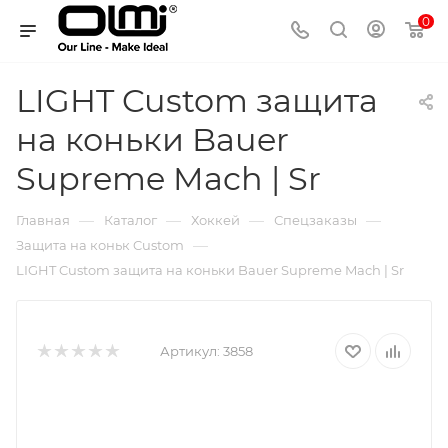
0
LIGHT Custom защита
на коньки Bauer
Supreme Mach | Sr
—
—
—
—
Главная
Каталог
Хоккей
Спецзаказы
—
Защита на коньк Custom
LIGHT Custom защита на коньки Bauer Supreme Mach | Sr
Артикул:
3858