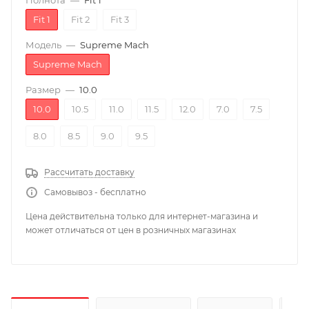
Полнота
—
Fit 1
Fit 1
Fit 2
Fit 3
Модель
—
Supreme Mach
Supreme Mach
Размер
—
10.0
10.0
10.5
11.0
11.5
12.0
7.0
7.5
8.0
8.5
9.0
9.5
Рассчитать доставку
Самовывоз - бесплатно
Цена действительна только для интернет-магазина и
может отличаться от цен в розничных магазинах