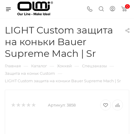
0
LIGHT Custom защита
на коньки Bauer
Supreme Mach | Sr
—
—
—
—
Главная
Каталог
Хоккей
Спецзаказы
—
Защита на коньк Custom
LIGHT Custom защита на коньки Bauer Supreme Mach | Sr
Артикул:
3858