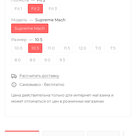
Полнота
—
Fit 2
Fit 1
Fit 2
Fit 3
Модель
—
Supreme Mach
Supreme Mach
Размер
—
10.5
10.0
10.5
11.0
11.5
12.0
7.0
7.5
8.0
8.5
9.0
9.5
Рассчитать доставку
Самовывоз - бесплатно
Цена действительна только для интернет-магазина и
может отличаться от цен в розничных магазинах