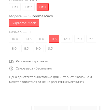
Полнота
—
Fit 3
Fit 1
Fit 2
Fit 3
Модель
—
Supreme Mach
Supreme Mach
Размер
—
11.5
10.0
10.5
11.0
11.5
12.0
7.0
7.5
8.0
8.5
9.0
9.5
Рассчитать доставку
Самовывоз - бесплатно
Цена действительна только для интернет-магазина и
может отличаться от цен в розничных магазинах