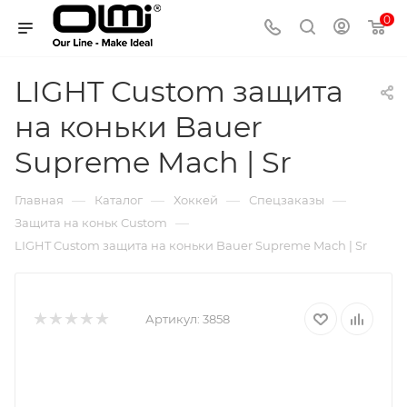
0
LIGHT Custom защита
на коньки Bauer
Supreme Mach | Sr
—
—
—
—
Главная
Каталог
Хоккей
Спецзаказы
—
Защита на коньк Custom
LIGHT Custom защита на коньки Bauer Supreme Mach | Sr
Артикул:
3858