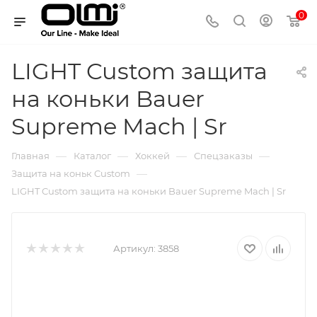
0
LIGHT Custom защита
на коньки Bauer
Supreme Mach | Sr
—
—
—
—
Главная
Каталог
Хоккей
Спецзаказы
—
Защита на коньк Custom
LIGHT Custom защита на коньки Bauer Supreme Mach | Sr
Артикул:
3858