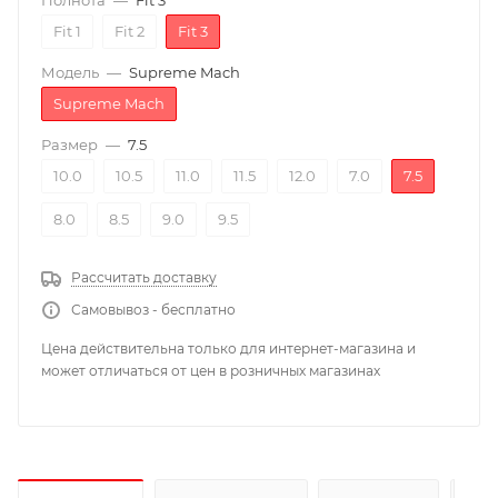
Полнота
—
Fit 3
Fit 1
Fit 2
Fit 3
Модель
—
Supreme Mach
Supreme Mach
Размер
—
7.5
10.0
10.5
11.0
11.5
12.0
7.0
7.5
8.0
8.5
9.0
9.5
Рассчитать доставку
Самовывоз - бесплатно
Цена действительна только для интернет-магазина и
может отличаться от цен в розничных магазинах