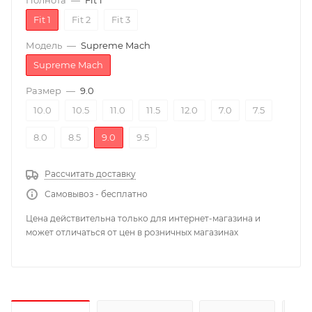
Полнота
—
Fit 1
Fit 1
Fit 2
Fit 3
Модель
—
Supreme Mach
Supreme Mach
Размер
—
9.0
10.0
10.5
11.0
11.5
12.0
7.0
7.5
8.0
8.5
9.0
9.5
Рассчитать доставку
Самовывоз - бесплатно
Цена действительна только для интернет-магазина и
может отличаться от цен в розничных магазинах