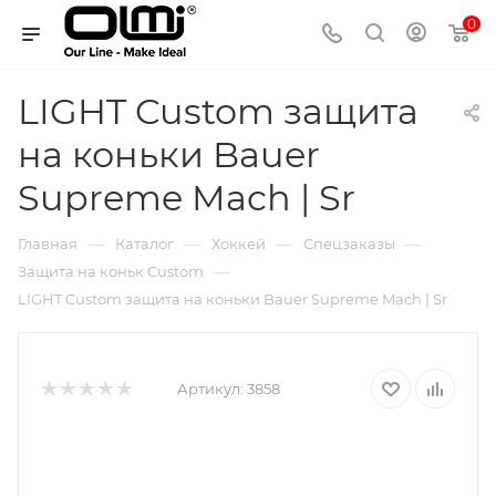
0
LIGHT Custom защита
на коньки Bauer
Supreme Mach | Sr
—
—
—
—
Главная
Каталог
Хоккей
Спецзаказы
—
Защита на коньк Custom
LIGHT Custom защита на коньки Bauer Supreme Mach | Sr
Артикул:
3858