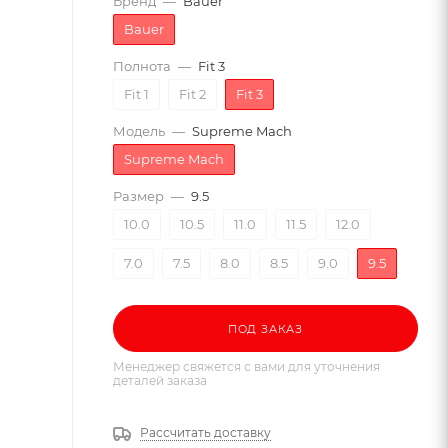
Бренд
—
Bauer
Bauer
Полнота
—
Fit 3
Fit 1
Fit 2
Fit 3
Модель
—
Supreme Mach
Supreme Mach
Размер
—
9.5
10.0
10.5
11.0
11.5
12.0
7.0
7.5
8.0
8.5
9.0
9.5
ПОД ЗАКАЗ
Менеджер свяжется с вами для уточнения
деталей заказа
Рассчитать доставку