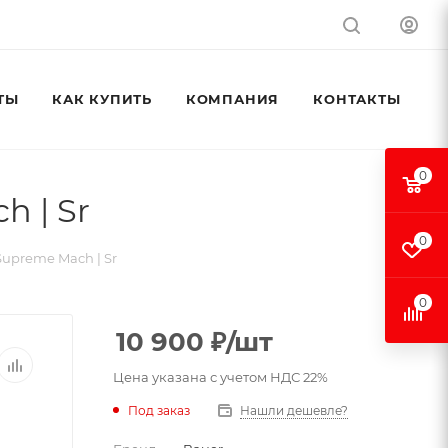
ТЫ
КАК КУПИТЬ
КОМПАНИЯ
КОНТАКТЫ
0
 | Sr
0
upreme Mach | Sr
0
10 900
₽
/шт
Цена указана с учетом НДС 22%
Под заказ
Нашли дешевле?