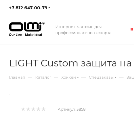
+7 812 647-00-79
Интернет-магазин для
профессионального спорта
LIGHT Custom защита на 
—
—
—
—
Главная
Каталог
Хоккей
Спецзаказы
Защ
Артикул:
3858