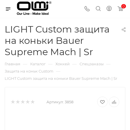
0
LIGHT Custom защита
на коньки Bauer
Supreme Mach | Sr
—
—
—
—
Главная
Каталог
Хоккей
Спецзаказы
—
Защита на коньк Custom
LIGHT Custom защита на коньки Bauer Supreme Mach | Sr
Артикул:
3858