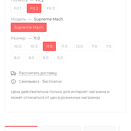
Полнота
—
Fit 2
Fit 1
Fit 2
Fit 3
Модель
—
Supreme Mach
Supreme Mach
Размер
—
11.0
10.0
10.5
11.0
11.5
12.0
7.0
7.5
8.0
8.5
9.0
9.5
Рассчитать доставку
Самовывоз - бесплатно
Цена действительна только для интернет-магазина и
может отличаться от цен в розничных магазинах